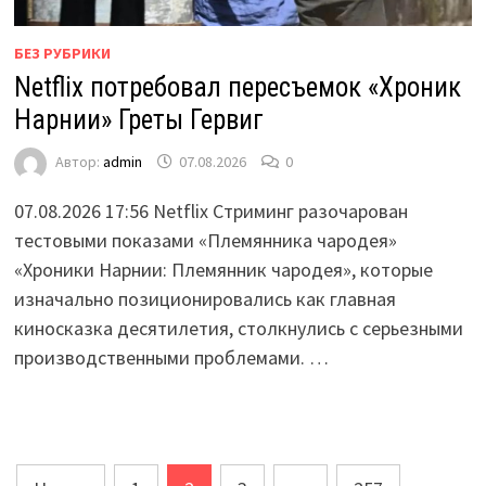
БЕЗ РУБРИКИ
Netflix потребовал пересъемок «Хроник
Нарнии» Греты Гервиг
Автор:
admin
07.08.2026
0
07.08.2026 17:56 Netflix Стриминг разочарован
тестовыми показами «Племянника чародея»
«Хроники Нарнии: Племянник чародея», которые
изначально позиционировались как главная
киносказка десятилетия, столкнулись с серьезными
производственными проблемами. …
Пагинация