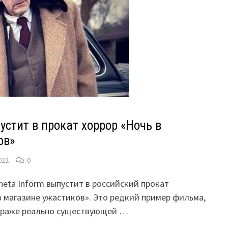
пустит в прокат хоррор «Ночь в
ов»
022
0
neta Inform выпустит в российский прокат
в магазине ужастиков». Это редкий пример фильма,
тураже реально существующей …