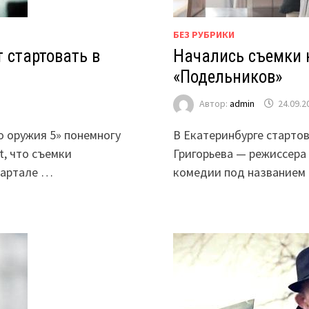
БЕЗ РУБРИКИ
 стартовать в
Начались съемки 
«Подельников»
Автор:
admin
24.09.2
о оружия 5» понемногу
В Екатеринбурге старто
t, что съемки
Григорьева — режиссера
вартале …
комедии под названием 