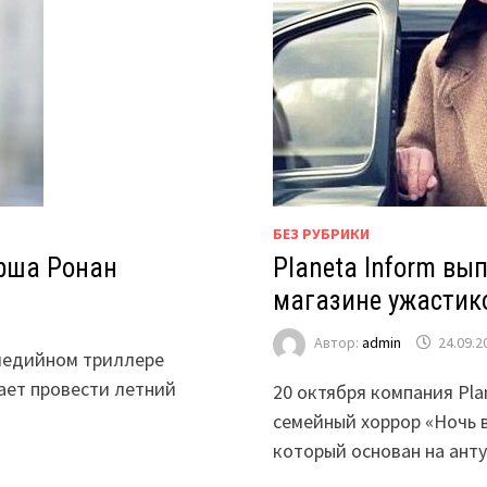
БЕЗ РУБРИКИ
ирша Ронан
Planeta Inform вы
магазине ужастик
Автор:
admin
24.09.2
омедийном триллере
шает провести летний
20 октября компания Pla
семейный хоррор «Ночь 
который основан на ан