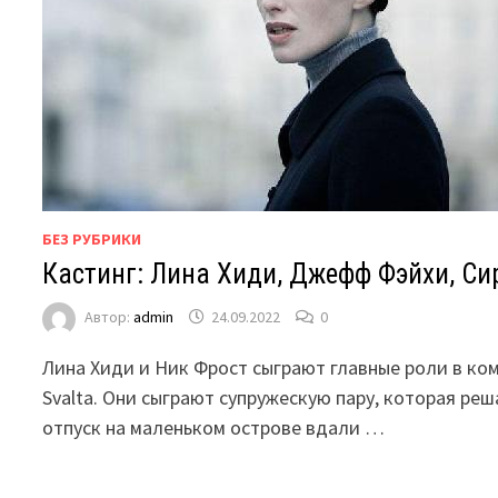
БЕЗ РУБРИКИ
Кастинг: Лина Хиди, Джефф Фэйхи, С
Автор:
admin
24.09.2022
0
Лина Хиди и Ник Фрост сыграют главные роли в к
Svalta. Они сыграют супружескую пару, которая ре
отпуск на маленьком острове вдали …