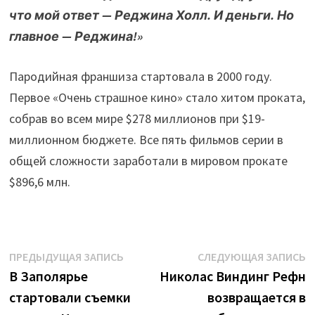
что мой ответ — Реджина Холл. И деньги. Но
главное — Реджина!»
Пародийная франшиза стартовала в 2000 году.
Первое «Очень страшное кино» стало хитом проката,
собрав во всем мире $278 миллионов при $19-
миллионном бюджете. Все пять фильмов серии в
общей сложности заработали в мировом прокате
$896,6 млн.
Навигация
Предыдущая
С
ПРЕДЫДУЩАЯ ЗАПИСЬ
СЛЕДУЮЩАЯ ЗАПИСЬ
запись:
з
В Заполярье
Николас Виндинг Рефн
по
стартовали съемки
возвращается в
записям