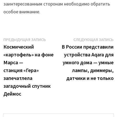
заинтересованным сторонам необходимо обратить
особое внимание.
Навигация
Предыдущая
С
ПРЕДЫДУЩАЯ ЗАПИСЬ
СЛЕДУЮЩАЯ ЗАПИСЬ
запись:
з
Космический
В России представили
по
«картофель» на фоне
устройства Aqara для
записям
Марса —
умного дома — умные
станция «Гера»
лампы, диммеры,
запечатлела
датчики и не только
загадочный спутник
Деймос