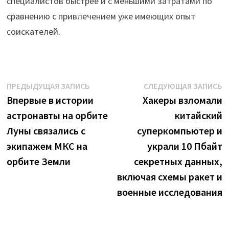
специалистов быстрее и с меньшими затратами по
сравнению с привлечением уже имеющих опыт
соискателей.
Навигация
Предыдущая
С
ПРЕДЫДУЩАЯ ЗАПИСЬ
СЛЕДУЮЩАЯ ЗАПИСЬ
запись:
з
Впервые в истории
Хакеры взломали
по
астронавты на орбите
китайский
записям
Луны связались с
суперкомпьютер и
экипажем МКС на
украли 10 Пбайт
орбите Земли
секретных данных,
включая схемы ракет и
военные исследования