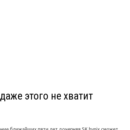
 даже этого не хватит
чение ближайших пяти лет дочерняя SK hynix сможет