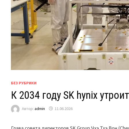
БЕЗ РУБРИКИ
К 2034 году SK hynix утро
Автор:
admin
11.06.2026
Глава совета директоров SK Group Чхэ Тхэ Вон (Che