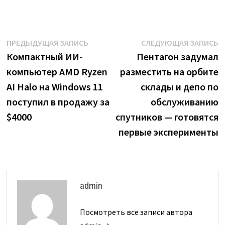
Навигация
Предыдущая
С
ПРЕДЫДУЩАЯ ЗАПИСЬ
СЛЕДУЮЩАЯ ЗАПИСЬ
запись:
з
Компактный ИИ-
Пентагон задумал
по
компьютер AMD Ryzen
разместить на орбите
записям
AI Halo на Windows 11
склады и депо по
поступил в продажу за
обслуживанию
$4000
спутников — готовятся
первые эксперименты
admin
Посмотреть все записи автора